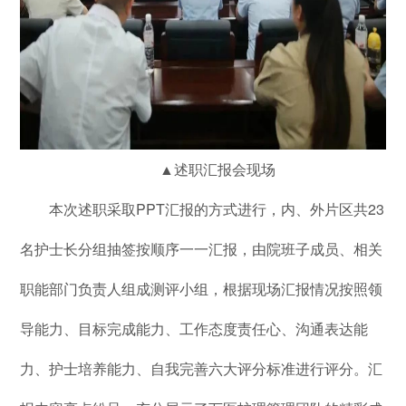
▲述职汇报会现场
本次述职采取
PPT
汇报的方式进行，内、外片区
共
23
名护士长
分组抽签
按顺序一一
汇报，由院
班子成员、相关
职能部门负责人组成测评小组
，根据现场汇报情况按照领
导能力、目标完成能力、工作态度责任心、沟通表达能
力、护士培养能力、自我完善六大
评分标准
进行评分。汇