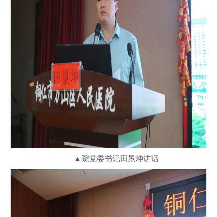
▲院党委书记田景坤讲话